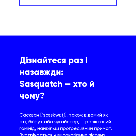
Дізнайтеся раз і
назавжди:
Sasquatch — хто й
чому?
Сасквач [ˈsæskwɒtʃ], також відомий як
єті, біґфут або чугайстер, — реліктовий
гомінід, найбільш прогресивний примат.
Зустрічається у високогірних лісових