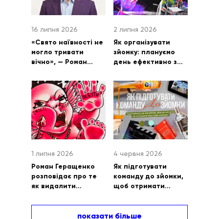
16 липня 2026
2 липня 2026
«Свято наївності не
Як організувати
могло тривати
зйомку: плануємо
вічно», — Роман
день ефективно з
Геращенко про
Head of SMM Анною
маркетинг
Русовою
1 липня 2026
4 червня 2026
Роман Геращенко
Як підготувати
розповідає про те
команду до зйомки,
як видалити
щоб отримати
контент з інтернету
класний контент
і скільки це коштує
показати більше