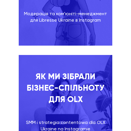
Модерація та ком’юніті-менеджмент
для Libresse Ukraine в Instagram
ЯК МИ ЗІБРАЛИ
БІЗНЕС-СПІЛЬНОТУ
ДЛЯ OLX
SMM i strategia contentowa dla OLX
Ukraine na Instagramie