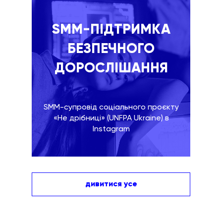
SMM-ПІДТРИМКА
БЕЗПЕЧНОГО
ДОРОСЛІШАННЯ
SMM-супровід соціального проєкту
«Не дрібниці» (UNFPA Ukraine) в
Instagram
дивитися усе